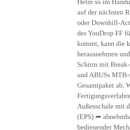
Helm so im Handum
auf der nächsten 
oder Downhill-Act
des YouDrop FF fü
kommt, kann die k
herausnehmen und
Schirm mit Break-
und ABUSs MTB-spe
Gesamtpaket ab. W
Fertigungsverfahre
Außenschale mit 
(EPS) ➦ abnehmbar
bedienender Mec