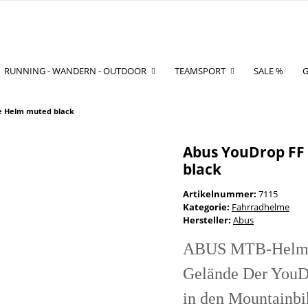
RUNNING - WANDERN - OUTDOOR
TEAMSPORT
SALE %
G
e Helm muted black
Abus YouDrop FF
black
Artikelnummer:
7115
Kategorie:
Fahrradhelme
Hersteller:
Abus
ABUS MTB-Helm Yo
Gelände Der YouDr
in den Mountainbi