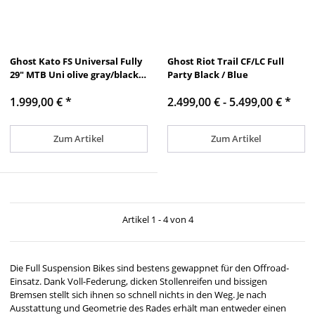
Ghost Kato FS Universal Fully
Ghost Riot Trail CF/LC Full
29" MTB Uni olive gray/black
Party Black / Blue
shiny - matt 2026
1.999,00 €
*
2.499,00 € -
5.499,00 €
*
Zum Artikel
Zum Artikel
Artikel 1 - 4 von 4
Die Full Suspension Bikes sind bestens gewappnet für den Offroad-
Einsatz. Dank Voll-Federung, dicken Stollenreifen und bissigen
Bremsen stellt sich ihnen so schnell nichts in den Weg. Je nach
Ausstattung und Geometrie des Rades erhält man entweder einen