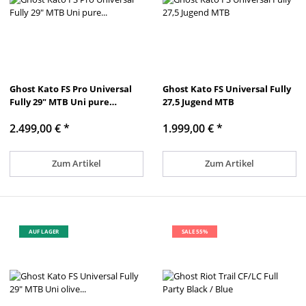
Ghost Kato FS Pro Universal
Ghost Kato FS Universal Fully
Fully 29" MTB Uni pure
27,5 Jugend MTB
elegance/mist blue - matt
2.499,00 €
*
1.999,00 €
*
2026
Zum Artikel
Zum Artikel
AUF LAGER
SALE 55%