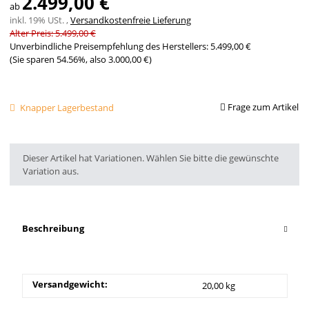
2.499,00 €
ab
inkl. 19% USt. ,
Versandkostenfreie Lieferung
Alter Preis: 5.499,00 €
Unverbindliche Preisempfehlung des Herstellers
:
5.499,00 €
(Sie sparen
54.56%
, also
3.000,00 €
)
Frage zum Artikel
Knapper Lagerbestand
x
Dieser Artikel hat Variationen. Wählen Sie bitte die gewünschte
Variation aus.
Beschreibung
Versandgewicht:
20,00 kg