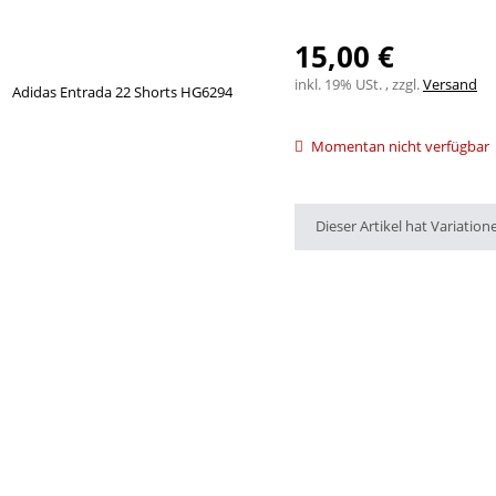
15,00 €
inkl. 19% USt. , zzgl.
Versand
Momentan nicht verfügbar
x
Dieser Artikel hat Variation