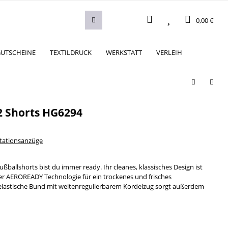
0,00 €
UTSCHEINE
TEXTILDRUCK
WERKSTATT
VERLEIH
2 Shorts HG6294
ntationsanzüge
ßballshorts bist du immer ready. Ihr cleanes, klassisches Design ist
er AEROREADY Technologie für ein trockenes und frisches
 elastische Bund mit weitenregulierbarem Kordelzug sorgt außerdem