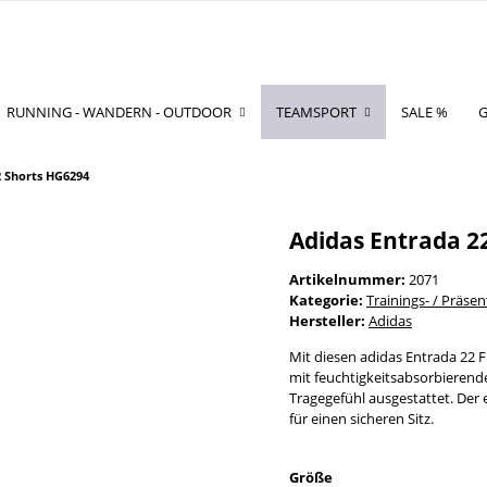
RUNNING - WANDERN - OUTDOOR
TEAMSPORT
SALE %
G
2 Shorts HG6294
Adidas Entrada 2
Artikelnummer:
2071
Kategorie:
Trainings- / Präse
Hersteller:
Adidas
Mit diesen adidas Entrada 22 Fu
mit feuchtigkeitsabsorbierend
Tragegefühl ausgestattet. Der
für einen sicheren Sitz.
Größe