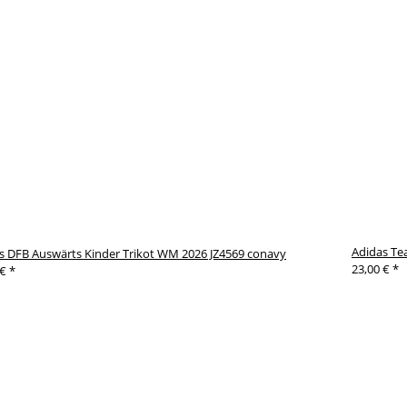
Adidas Te
s DFB Auswärts Kinder Trikot WM 2026 JZ4569 conavy
23,00 €
*
 €
*