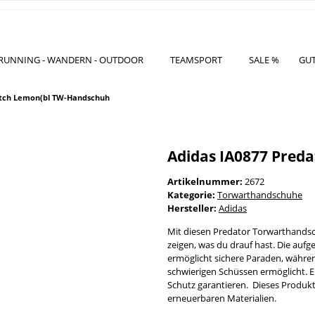
RUNNING - WANDERN - OUTDOOR
TEAMSPORT
SALE %
GU
atch Lemon(bl TW-Handschuh
Adidas IA0877 Pred
Artikelnummer:
2672
Kategorie:
Torwarthandschuhe
Hersteller:
Adidas
Mit diesen Predator Torwarthandsc
zeigen, was du drauf hast. Die auf
ermöglicht sichere Paraden, währen
schwierigen Schüssen ermöglicht. Ei
Schutz garantieren. Dieses Produk
erneuerbaren Materialien.