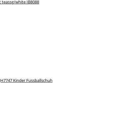
t teassg/white IB8088