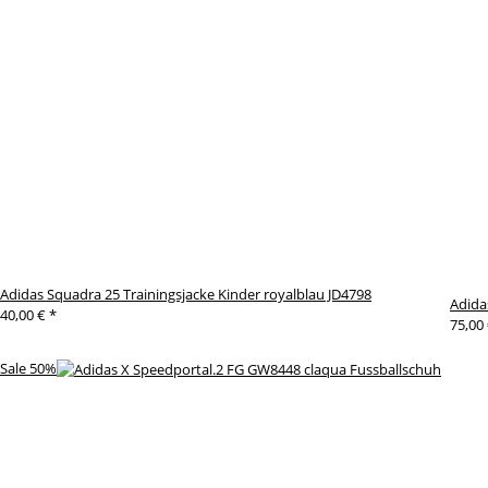
Adidas Squadra 25 Trainingsjacke Kinder royalblau JD4798
Adida
40,00 €
*
75,00
Sale 50%