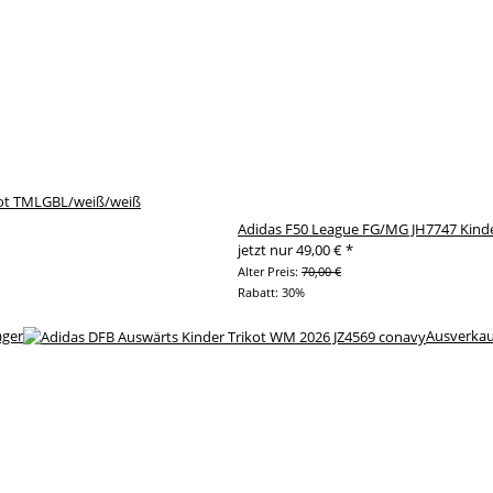
ikot TMLGBL/weiß/weiß
Adidas F50 League FG/MG JH7747 Kinde
jetzt nur
49,00 €
*
Alter Preis:
70,00 €
Rabatt:
30%
ager
Ausverkau