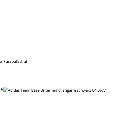
r Fussballschuh
ft