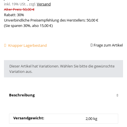
inkl. 19% USt. , zzgl.
Versand
Alter Preis: 50,00 €
Rabatt:
30%
Unverbindliche Preisempfehlung des Herstellers
:
50,00 €
(Sie sparen
30%
, also
15,00 €
)
Frage zum Artikel
Knapper Lagerbestand
x
Dieser Artikel hat Variationen. Wählen Sie bitte die gewünschte
Variation aus.
Beschreibung
Versandgewicht:
2,00 kg