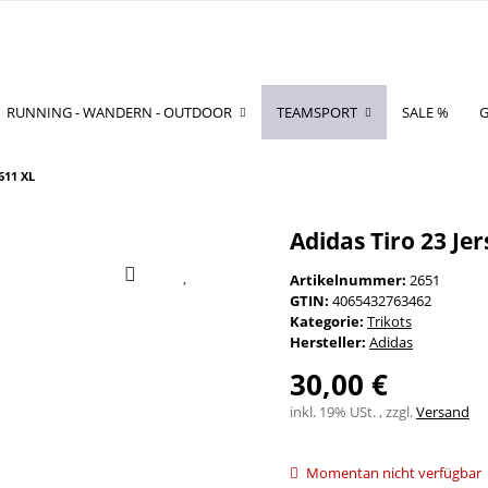
RUNNING - WANDERN - OUTDOOR
TEAMSPORT
SALE %
G
611 XL
Adidas Tiro 23 Je
Artikelnummer:
2651
GTIN:
4065432763462
Kategorie:
Trikots
Hersteller:
Adidas
30,00 €
inkl. 19% USt. , zzgl.
Versand
Momentan nicht verfügbar