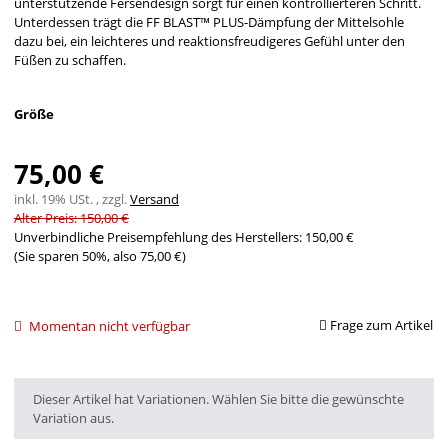
unterstützende Fersendesign sorgt für einen kontrollierteren Schritt.
Unterdessen trägt die FF BLAST™ PLUS-Dämpfung der Mittelsohle
dazu bei, ein leichteres und reaktionsfreudigeres Gefühl unter den
Füßen zu schaffen.
Größe
75,00 €
inkl. 19% USt. , zzgl.
Versand
Alter Preis: 150,00 €
Unverbindliche Preisempfehlung des Herstellers
:
150,00 €
(Sie sparen
50%
, also
75,00 €
)
Frage zum Artikel
Momentan nicht verfügbar
x
Dieser Artikel hat Variationen. Wählen Sie bitte die gewünschte
Variation aus.