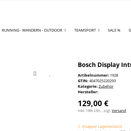
RUNNING - WANDERN - OUTDOOR
TEAMSPORT
SALE %
G
Bosch Display Int
Artikelnummer:
1928
GTIN:
4047025220293
Kategorie:
Zubehör
Hersteller:
129,00 €
inkl. 19% USt. , zzgl.
Versand
Knapper Lagerbestand