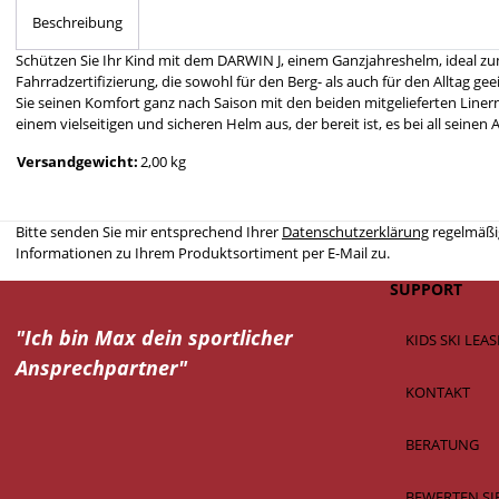
Beschreibung
Schützen Sie Ihr Kind mit dem DARWIN J, einem Ganzjahreshelm, ideal zum
Fahrradzertifizierung, die sowohl für den Berg- als auch für den Alltag ge
Sie seinen Komfort ganz nach Saison mit den beiden mitgelieferten Liner
einem vielseitigen und sicheren Helm aus, der bereit ist, es bei all sein
Versandgewicht:
2,00 kg
Bitte senden Sie mir entsprechend Ihrer
Datenschutzerklärung
regelmäßig
Informationen zu Ihrem Produktsortiment per E-Mail zu.
SUPPORT
"Ich bin Max dein
sportlicher
KIDS SKI LEA
Ansprechpartner"
KONTAKT
BERATUNG
BEWERTEN SI