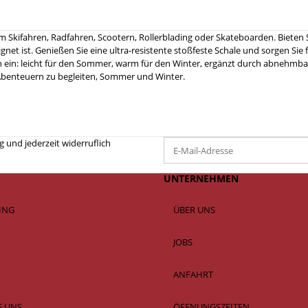
 Skifahren, Radfahren, Scootern, Rollerblading oder Skateboarden. Bieten 
eignet ist. Genießen Sie eine ultra-resistente stoßfeste Schale und sorgen Si
n ein: leicht für den Sommer, warm für den Winter, ergänzt durch abnehmbar
en Abenteuern zu begleiten, Sommer und Winter.
 und jederzeit widerruflich
UNTERNEHMEN
SING
ÜBER UNS
JOBS
ANFAHRT
E UNS
ÖFFNUNGSZEITEN