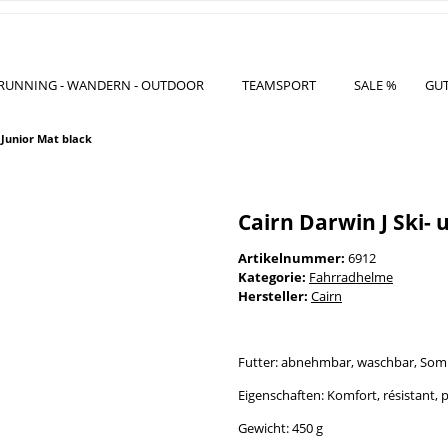
RUNNING - WANDERN - OUTDOOR
TEAMSPORT
SALE %
GU
 Junior Mat black
Cairn Darwin J Ski-
Artikelnummer:
6912
Kategorie:
Fahrradhelme
Hersteller:
Cairn
Futter: abnehmbar, waschbar, Som
Eigenschaften: Komfort, résistant, 
Gewicht: 450 g