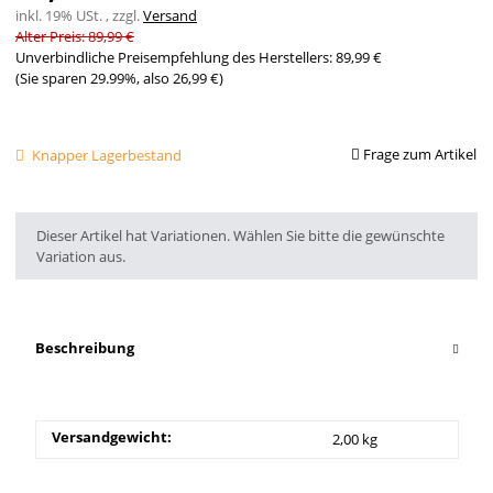
inkl. 19% USt. , zzgl.
Versand
Alter Preis: 89,99 €
Unverbindliche Preisempfehlung des Herstellers
:
89,99 €
(Sie sparen
29.99%
, also
26,99 €
)
Frage zum Artikel
Knapper Lagerbestand
x
Dieser Artikel hat Variationen. Wählen Sie bitte die gewünschte
Variation aus.
Beschreibung
Versandgewicht:
2,00 kg