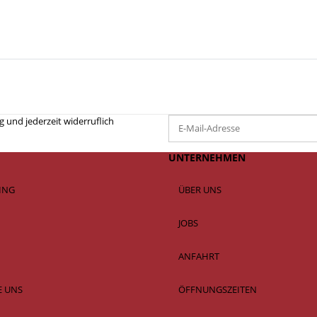
 und jederzeit widerruflich
UNTERNEHMEN
SING
ÜBER UNS
JOBS
ANFAHRT
E UNS
ÖFFNUNGSZEITEN