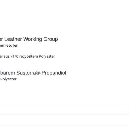
er Leather Working Group
-mm-Stollen
l aus 71 % recyceltem Polyester
rbarem Susterra®-Propandiol
 Polyester