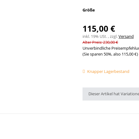
Größe
115,00 €
inkl. 19% USt. , zzgl.
Versand
Alter Preis: 230,00 €
Unverbindliche Preisempfehlun
(Sie sparen
50%
, also
115,00 €
)
Knapper Lagerbestand
x
Dieser Artikel hat Variation