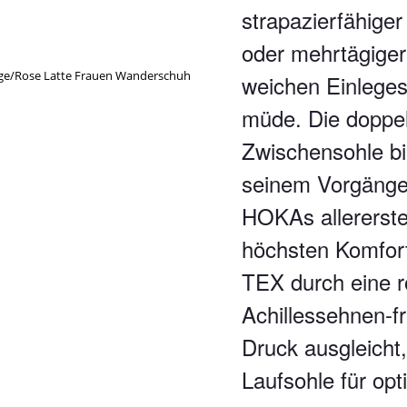
strapazierfähiger
oder mehrtägiger
weichen Einleges
müde. Die doppel
Zwischensohle bi
seinem Vorgänger
HOKAs allererst
höchsten Komfor
TEX durch eine 
Achillessehnen-f
Druck ausgleicht
Laufsohle für op