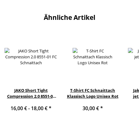
Ähnliche Artikel
JAKO Short Tight
T-Shirt FC Schnaittach
Ja
Compression 2.0 8551-01
Klassisch Logo Unisex Rot
jet
FC Schnaittach
16,00 € -
18,00 €
*
30,00 €
*