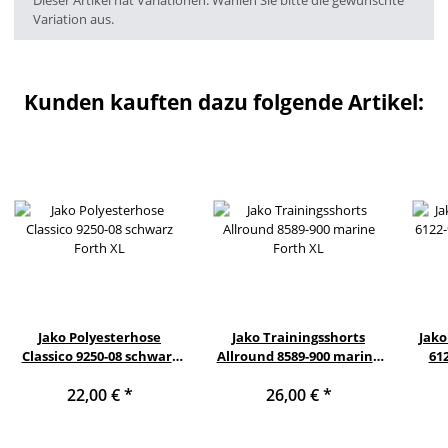
Variation aus.
Kunden kauften dazu folgende Artikel:
Jako Polyesterhose
Jako Trainingsshorts
Jako
Classico 9250-08 schwarz
Allround 8589-900 marine
61
Forth XL
Forth XL
22,00 €
*
26,00 €
*