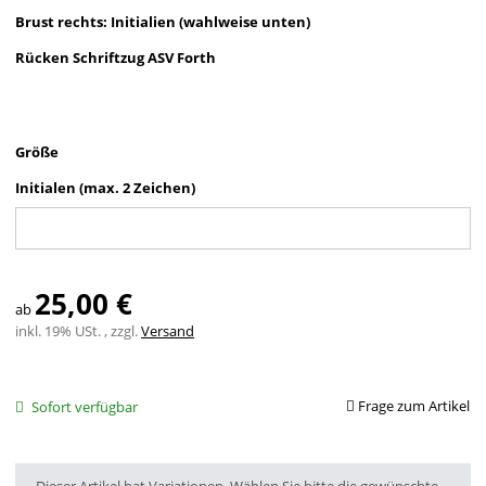
Brust rechts: Initialien (wahlweise unten)
Rücken Schriftzug ASV Forth
Größe
Initialen (max. 2 Zeichen)
Initialen (max. 2 Zeichen)
25,00 €
ab
inkl. 19% USt. , zzgl.
Versand
Frage zum Artikel
Sofort verfügbar
x
Dieser Artikel hat Variationen. Wählen Sie bitte die gewünschte