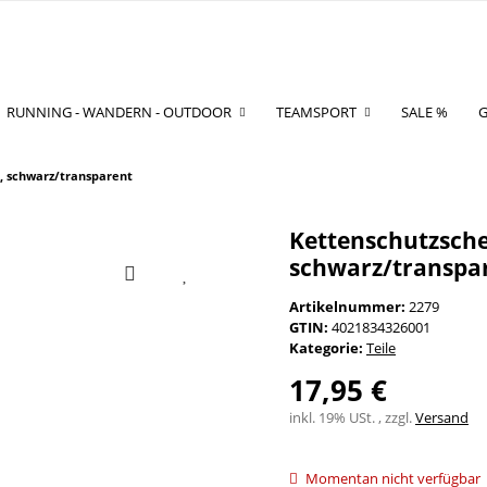
RUNNING - WANDERN - OUTDOOR
TEAMSPORT
SALE %
G
e, schwarz/transparent
Kettenschutzsche
schwarz/transpa
Artikelnummer:
2279
GTIN:
4021834326001
Kategorie:
Teile
17,95 €
inkl. 19% USt. , zzgl.
Versand
Momentan nicht verfügbar