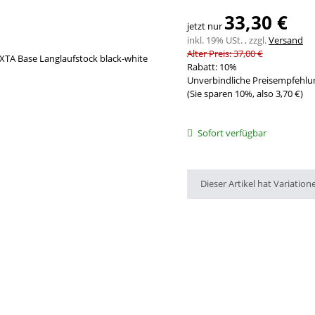
33,30 €
jetzt nur
inkl. 19% USt. , zzgl.
Versand
Alter Preis: 37,00 €
Rabatt:
10%
Unverbindliche Preisempfehlun
(Sie sparen
10%
, also
3,70 €
)
Sofort verfügbar
x
Dieser Artikel hat Variation