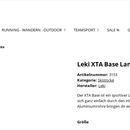
RUNNING - WANDERN - OUTDOOR
TEAMSPORT
SALE %
G
ite
Leki XTA Base La
Artikelnummer:
3153
Kategorie:
Skistöcke
Hersteller:
Leki
Der XTA Base ist ein sportiver
sich ganz einfach durch den inte
Aluminiumrohre bringen dir ein
Größe