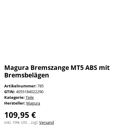
Magura Bremszange MT5 ABS mit
Bremsbelägen
Artikelnummer:
785
GTIN:
4055184022290
Kategorie:
Teile
Hersteller:
Magura
109,95 €
inkl. 19% USt. , zzgl.
Versand