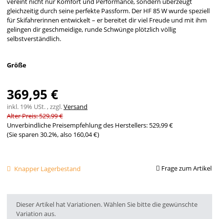
vereint nicht nur Komfort und Performance, sondern überzeugt
gleichzeitig durch seine perfekte Passform. Der HF 85 W wurde speziell
für Skifahrerinnen entwickelt – er bereitet dir viel Freude und mit ihm
gelingen dir geschmeidige, runde Schwünge plötzlich völlig
selbstverständlich.
Größe
369,95 €
inkl. 19% USt. , zzgl.
Versand
Alter Preis: 529,99 €
Unverbindliche Preisempfehlung des Herstellers
:
529,99 €
(Sie sparen
30.2%
, also
160,04 €
)
Frage zum Artikel
Knapper Lagerbestand
x
Dieser Artikel hat Variationen. Wählen Sie bitte die gewünschte
Variation aus.