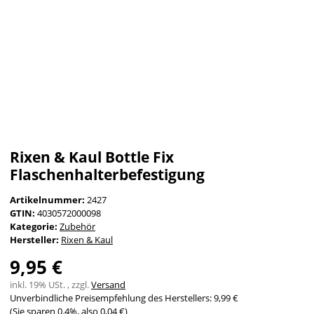
Rixen & Kaul Bottle Fix
Flaschenhalterbefestigung
Artikelnummer:
2427
GTIN:
4030572000098
Kategorie:
Zubehör
Hersteller:
Rixen & Kaul
9,95 €
inkl. 19% USt. , zzgl.
Versand
Unverbindliche Preisempfehlung des Herstellers
:
9,99 €
(Sie sparen
0.4%
, also
0,04 €
)