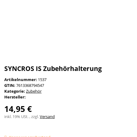
SYNCROS IS Zubehörhalterung
Artikelnummer:
1537
GTIN:
7613368794547
Kategorie:
Zubehör
Hersteller:
14,95 €
inkl. 19% USt. , zzgl.
Versand