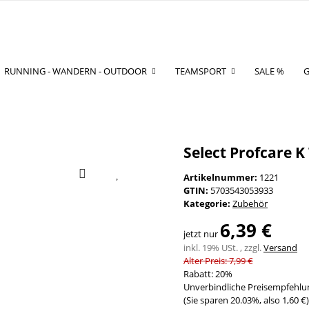
RUNNING - WANDERN - OUTDOOR
TEAMSPORT
SALE %
G
Select Profcare K
Artikelnummer:
1221
GTIN:
5703543053933
Kategorie:
Zubehör
6,39 €
jetzt nur
inkl. 19% USt. , zzgl.
Versand
Alter Preis: 7,99 €
Rabatt:
20%
Unverbindliche Preisempfehlun
(Sie sparen
20.03%
, also
1,60 €
)