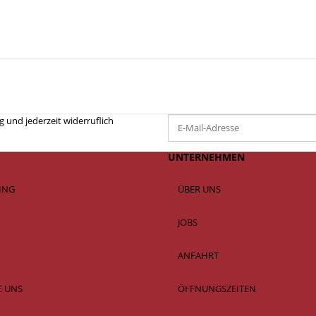
 und jederzeit widerruflich
UNTERNEHMEN
SING
ÜBER UNS
JOBS
ANFAHRT
E UNS
ÖFFNUNGSZEITEN