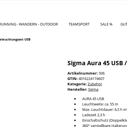
RUNNING - WANDERN - OUTDOOR
TEAMSPORT
SALE %
GU
Beleuchtungsset USB
Sigma Aura 45 USB /
Artikelnummer:
506
GTIN:
4016224174607
Kategorie:
Zubehör
Hersteller:
Sigma
AURA 45 USB
Leuchtweite: ca. 55 m
Max. Leuchtdauer: 6,5 h i
Ladezeit 2,3 h
Einschaltschutz (Doppelklic
360° verstellbare Halterun