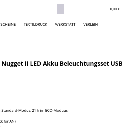
0,00 €
TSCHEINE
TEXTILDRUCK
WERKSTATT
VERLEIH
 Nugget II LED Akku Beleuchtungsset USB
m Standard-Modus, 21 h im ECO-Moduus
k für AN)
g