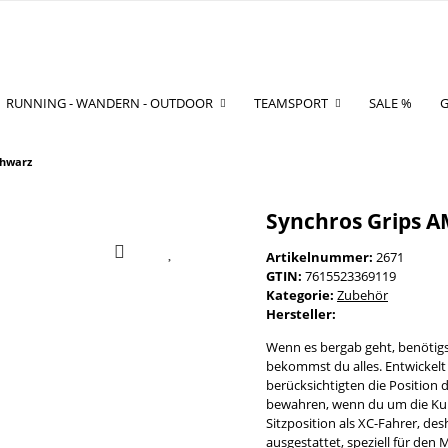
RUNNING - WANDERN - OUTDOOR
TEAMSPORT
SALE %
G
chwarz
Synchros Grips A
Artikelnummer:
2671
GTIN:
7615523369119
Kategorie:
Zubehör
Hersteller:
Wenn es bergab geht, benötigs
bekommst du alles. Entwickelt
berücksichtigten die Position 
bewahren, wenn du um die Kur
Sitzposition als XC-Fahrer, de
ausgestattet, speziell für den 