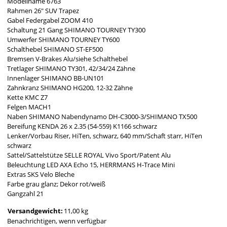
Modellname 6763
Rahmen 26" SUV Trapez
Gabel Federgabel ZOOM 410
Schaltung 21 Gang SHIMANO TOURNEY TY300
Umwerfer SHIMANO TOURNEY TY600
Schalthebel SHIMANO ST-EF500
Bremsen V-Brakes Alu/siehe Schalthebel
Tretlager SHIMANO TY301, 42/34/24 Zähne
Innenlager SHIMANO BB-UN101
Zahnkranz SHIMANO HG200, 12-32 Zähne
Kette KMC Z7
Felgen MACH1
Naben SHIMANO Nabendynamo DH-C3000-3/SHIMANO TX500
Bereifung KENDA 26 x 2.35 (54-559) K1166 schwarz
Lenker/Vorbau Riser, HiTen, schwarz, 640 mm/Schaft starr, HiTen
schwarz
Sattel/Sattelstütze SELLE ROYAL Vivo Sport/Patent Alu
Beleuchtung LED AXA Echo 15, HERRMANS H-Trace Mini
Extras SKS Velo Bleche
Farbe grau glanz; Dekor rot/weiß
Gangzahl 21
Versandgewicht:
11,00 kg
Benachrichtigen, wenn verfügbar