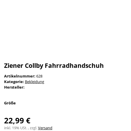
Ziener Collby Fahrradhandschuh
Artikelnummer:
628
Kategorie:
Bekleidung
Hersteller:
Größe
22,99 €
inkl. 19% USt. , zzgl.
Versand